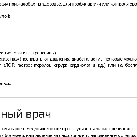
рачу при жалобах на здоровье, для профилактики или контроля хр
улой);
сные гепатиты, тропонины).
арства» (препараты от давления, диабета, астмы, которые можно 
ЛОР, гастроэнтеролог, хирург, кардиолог и т.д.) или на беспл
ивок.
йный врач
рачи нашего медицинского центра — универсальные специалисты.
х болезней, направление на онкоскрининги, направление к специа