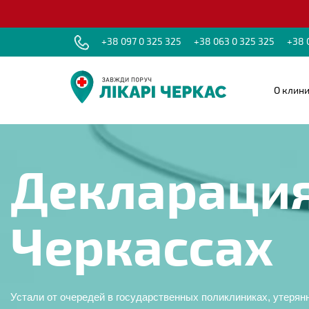
+38 097 0 325 325
+38 063 0 325 325
+38 
О клин
Декларация
Черкассах
Устали от очередей в государственных поликлиниках, утерян