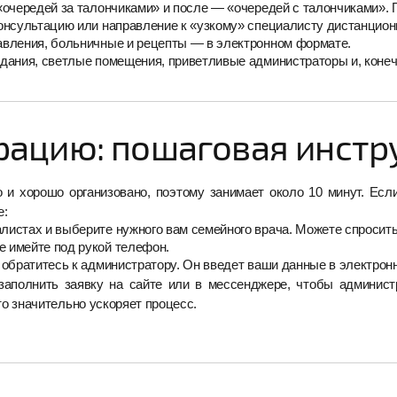
очередей за талончиками» и после — «очередей с талончиками». П
онсультацию или направление к «узкому» специалисту дистанцион
авления, больничные и рецепты — в электронном формате.
идания, светлые помещения, приветливые администраторы и, коне
рацию: пошаговая инстр
 и хорошо организовано, поэтому занимает около 10 минут. Ес
е:
истах и выберите нужного вам семейного врача. Можете спросить 
 имейте под рукой телефон.
 обратитесь к администратору. Он введет ваши данные в электро
аполнить заявку на сайте или в мессенджере, чтобы администр
о значительно ускоряет процесс.