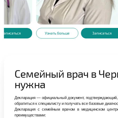
16
8
ОДИНЕЦ НАТАЛЬЯ
ПЕТРОВНА
Лет опыта
Лет опы
Взрослый инфекционист
Узнать больше
Записаться
Узнать 
Семейный врач в Черк
нужна
Декларация — официальный документ, подтверждающий, ч
обратиться к специалисту и получать все базовые диагно
Декларация с семейным врачом в медицинском центре 
преимуществами: