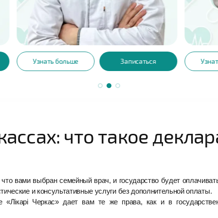
6
САЛЮК 
АЛЕКСАНДРОВИЧ
ВЛАДИ
Семейная медицина (от 14-
та
Лет опыта
99+ лет)
больше
Записаться
Узнать больше
ассах: что такое деклар
то вами выбран семейный врач, и государство будет оплачивать
стические и консультативные услуги без дополнительной оплаты.
«Лікарі Черкас» дает вам те же права, как и в государстве