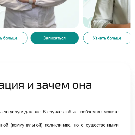
13
ТАРАСЕНКО ИННА
АНАСТАСИЯ
ИВАНОВНА
МИРОВНА
Лет опыта
Взрослая неврология
Записаться
Узнать больше
Записаться
ация и зачем она
 его услуги для вас. В случае любых проблем вы можете
нной (коммунальной) поликлинике, но с существенными