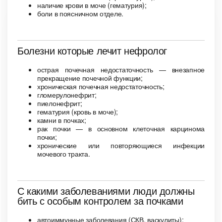
наличие крови в моче (гематурия);
боли в поясничном отделе.
Болезни которые лечит нефролог
острая почечная недостаточность — внезапное
прекращение почечной функции;
хроническая почечная недостаточность;
гломерулонефрит;
пиелонефрит;
гематурия (кровь в моче);
камни в почках;
рак почки — в основном клеточная карцинома
почки;
хронические или повторяющиеся инфекции
мочевого тракта.
С какими заболеваниями люди должны
бить с особым контролем за почками
автоиммунные заболевания (СКВ, васкулиты);